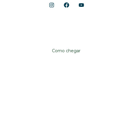
Localização
Avenida Anhanguera, 10.790
Aeroviário, Goiânia – GO, 74435-090
Como chegar
Institucional
Shopping Cerrado
Fale conosco
Trabalhe conosco
Já sou lojista
Quero ser lojista
Política de privacidade
Atendimento