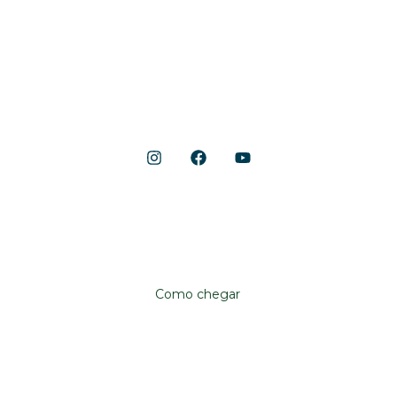
Gastronomia
Lojas
Lazer e Serviços
Notícias
Shopping Cerrado
Localização
Avenida Anhanguera, 10.790
Aeroviário, Goiânia – GO, 74435-090
Como chegar
Institucional
Shopping Cerrado