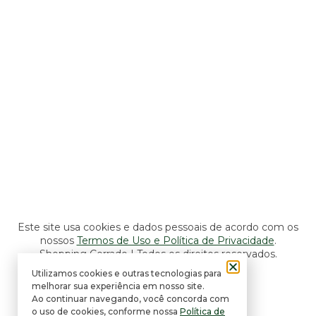
Seg a Sáb: 10h às 22h
Dom: 11h às 22h
Lojas, Lazer e Serviços
Seg a Sáb: 10h às 22h
Dom: 14h às 20h
Alimentação e Entretenimento
Seg a Sáb: 10h às 22h
Dom: 11h às 22h
Este site usa cookies e dados pessoais de acordo com os
nossos
Termos de Uso e Política de Privacidade
.
Shopping Cerrado | Todos os direitos reservados.
Utilizamos cookies e outras tecnologias para
Desenvolvido por Gitly.
melhorar sua experiência em nosso site.
Ao continuar navegando, você concorda com
o uso de cookies, conforme nossa
Política de