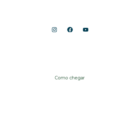
Shopping Cerrado
Localização
Avenida Anhanguera, 10.790
Aeroviário, Goiânia – GO, 74435-090
Como chegar
Institucional
Shopping Cerrado
Fale conosco
Trabalhe conosco
Já sou lojista
Quero ser lojista