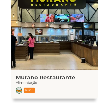
Murano Restaurante
M
Alimentação
Ali
Piso 1