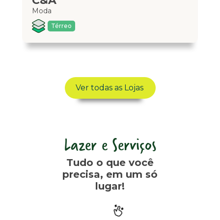
C&A
R
Moda
Mo
Térreo
Ver todas as Lojas
Lazer e Serviços
Tudo o que você
precisa, em um só
lugar!