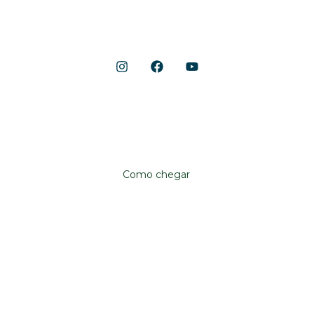
Shopping Cerrado
Localização
Avenida Anhanguera, 10.790
Aeroviário, Goiânia – GO, 74435-090
Como chegar
Institucional
Shopping Cerrado
Fale conosco
Trabalhe conosco
Já sou lojista
Quero ser lojista