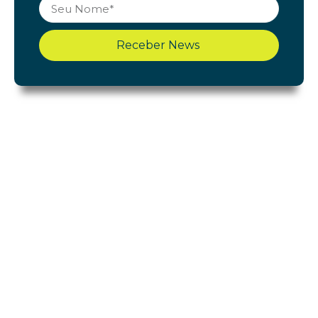
Receber News
Shopping Cerrado
Início
Acontece
Gastronomia
Lojas
Lazer e Serviços
Notícias