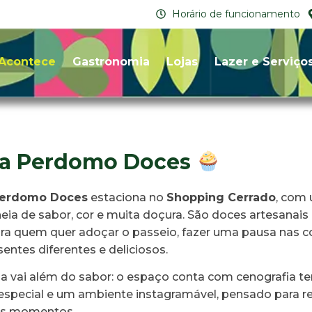
Horário de funcionamento
Acontece
Gastronomia
Lojas
Lazer e Serviço
ta Perdomo Doces
Perdomo Doces
estaciona no
Shopping Cerrado
, com 
heia de sabor, cor e muita doçura. São doces artesanais c
ara quem quer adoçar o passeio, fazer uma pausa nas 
sentes diferentes e deliciosos.
ia vai além do sabor: o espaço conta com cenografia te
especial e um ambiente instagramável, pensado para r
ons momentos.