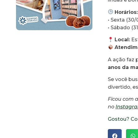
Horários:
• Sexta (30/
• Sábado (31
Local:
Es
Atendime
A ação faz 
anos da ma
Se você bu
divertido, e
Ficou com 
no
Instagr
Gostou? Co