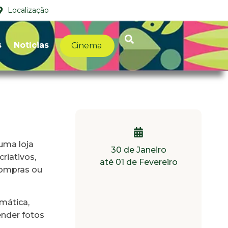
Localização
s
Notícias
Cinema
uma loja
30 de Janeiro
riativos,
até 01 de Fevereiro
compras ou
mática,
ender fotos