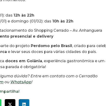
01): das
12h às 22h
/01) e domingo (01/02): das
10h às 22h
tacionamento do Shopping Cerrado – Av. Anhanguera
nto presencial e delivery
parte do projeto
Perdomo pelo Brasil
, criado para cele
rca
e levar seus doces para várias cidades do país.
sca
doces em Goiânia
, experiência gastronômica e um
ssa parada é obrigatória!
alguma dúvida? Entre em contato com o Cerradão
am
ou
WhatsApp
!
mpartilha!