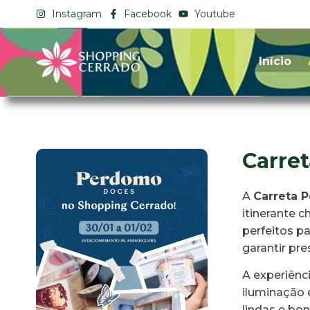
Instagram
Facebook
Youtube
Início
Carre
A
Carreta 
itinerante c
perfeitos p
garantir pre
A experiênc
iluminação 
lindas e b