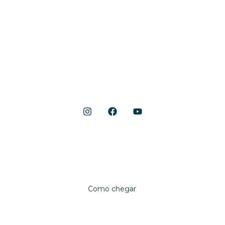
Início
Acontece
Gastronomia
Lojas
Lazer e Serviços
Notícias
Shopping Cerrado
Localização
Avenida Anhanguera, 10.790
Aeroviário, Goiânia – GO, 74435-090
Como chegar
Institucional