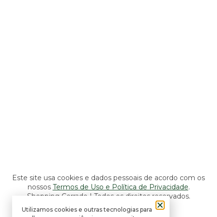
Shopping
Seg a Sáb: 10h às 22h
Dom: 11h às 22h
Lojas, Lazer e Serviços
Seg a Sáb: 10h às 22h
Dom: 14h às 20h
Alimentação e Entretenimento
Seg a Sáb: 10h às 22h
Dom: 11h às 22h
Este site usa cookies e dados pessoais de acordo com os
nossos
Termos de Uso e Política de Privacidade
.
Shopping Cerrado | Todos os direitos reservados.
Utilizamos cookies e outras tecnologias para