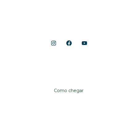
Lazer e Serviços
Notícias
Shopping Cerrado
Localização
Avenida Anhanguera, 10.790
Aeroviário, Goiânia – GO, 74435-090
Como chegar
Institucional
Shopping Cerrado
Fale conosco
Trabalhe conosco