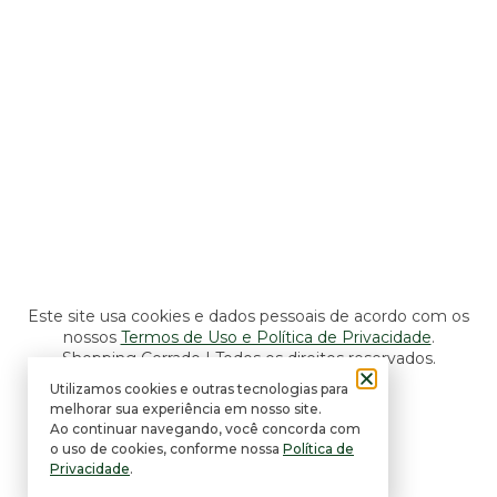
Lojas, Lazer e Serviços
Seg a Sáb: 10h às 22h
Dom: 14h às 20h
Alimentação e Entretenimento
Seg a Sáb: 10h às 22h
Dom: 11h às 22h
Este site usa cookies e dados pessoais de acordo com os
nossos
Termos de Uso e Política de Privacidade
.
Shopping Cerrado | Todos os direitos reservados.
Utilizamos cookies e outras tecnologias para
Desenvolvido por Gitly.
melhorar sua experiência em nosso site.
Ao continuar navegando, você concorda com
o uso de cookies, conforme nossa
Política de
Privacidade
.