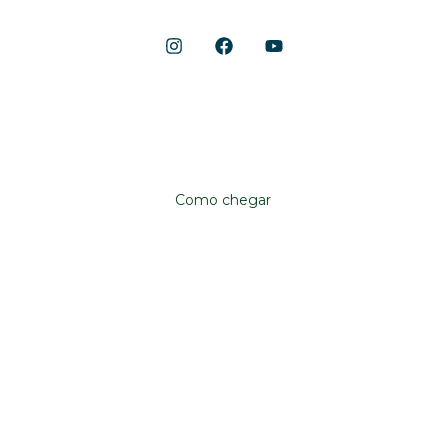
Shopping Cerrado
Localização
Avenida Anhanguera, 10.790
Aeroviário, Goiânia – GO, 74435-090
Como chegar
Institucional
Shopping Cerrado
Fale conosco
Trabalhe conosco
Já sou lojista
Quero ser lojista
Política de privacidade