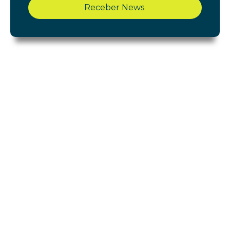
Receber News
Shopping Cerrado
Início
Acontece
Gastronomia
Lojas
Lazer e Serviços
Notícias