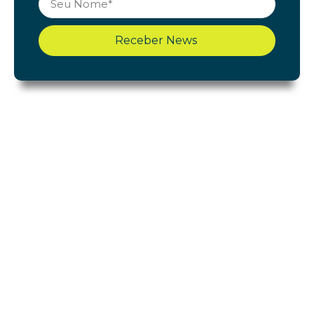
Receber News
Shopping Cerrado
Início
Acontece
Gastronomia
Lojas
Lazer e Serviços
Notícias