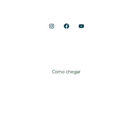
Shopping Cerrado
Localização
Avenida Anhanguera, 10.790
Aeroviário, Goiânia – GO, 74435-090
Como chegar
Institucional
Shopping Cerrado
Fale conosco
Trabalhe conosco
Já sou lojista
Quero ser lojista