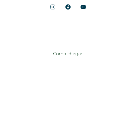
Localização
Avenida Anhanguera, 10.790
Aeroviário, Goiânia – GO, 74435-090
Como chegar
Institucional
Shopping Cerrado
Fale conosco
Trabalhe conosco
Já sou lojista
Quero ser lojista
Política de privacidade
Atendimento