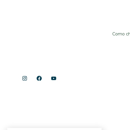
Shopping Cerrado
Locali
Início
Avenida A
Aeroviário
Acontece
Gastronomia
Como c
Lojas
Lazer e Serviços
Notícias
Instit
Shopping 
Shopping Cerrado
Fale cono
Trabalhe 
Já sou loji
Quero ser 
Política d