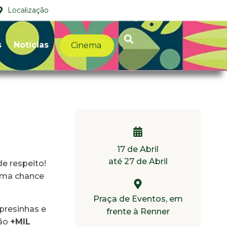
Localização
s
Notícias
Cinema
17 de Abril
até 27 de Abril
de respeito!
uma chance
Praça de Eventos, em
rpresinhas e
frente à Renner
São
+MIL