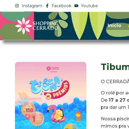
Instagram
Facebook
Youtube
Início
Tibum
O CERRADÃ
O rolê por a
De
17 a 27 
pra dar um
Nossa piscin
mimos pra 