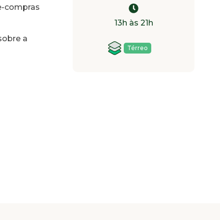
le-compras
13h às 21h
sobre a
Térreo