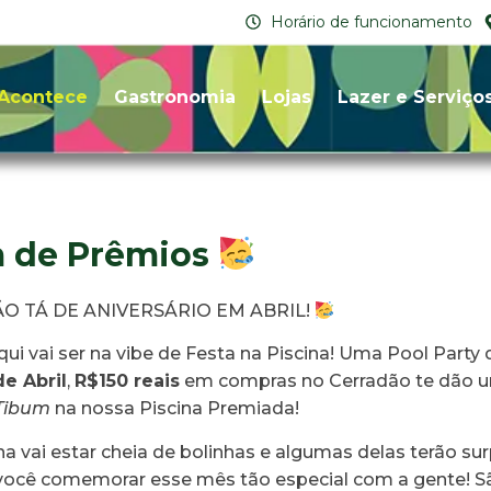
Horário de funcionamento
Acontece
Gastronomia
Lojas
Lazer e Serviço
 de Prêmios
O TÁ DE ANIVERSÁRIO EM ABRIL!
qui vai ser na vibe de Festa na Piscina! Uma Pool Party 
de Abril
,
R$150 reais
em compras no Cerradão te dão 
Tibum
na nossa Piscina Premiada!
a vai estar cheia de bolinhas e algumas delas terão su
você comemorar esse mês tão especial com a gente! 