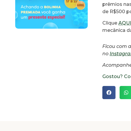
prêmios nas
de R$500 po
Clique
AQU
mecânica d
Ficou com 
no
Instagr
Acompanhe n
Gostou? Co