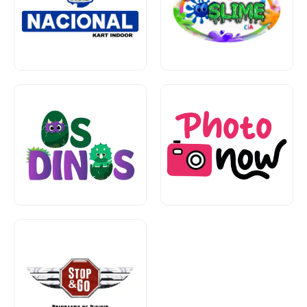
Lazer
Piso 1
Subsolo
Entretenimento e
Entretenimento e
Lazer
Lazer
Térreo
Piso 1
Brinquedos
Térreo