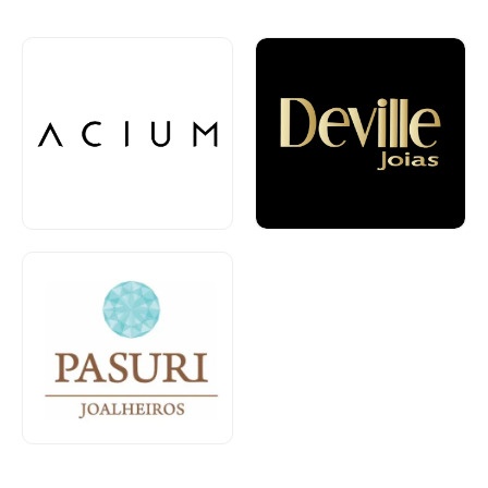
Joalheria
Joalheria
Térreo
Piso 1
Joalheria
Piso 1