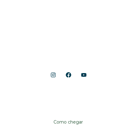
Início
Acontece
Gastronomia
Lojas
Lazer e Serviços
Notícias
Shopping Cerrado
Localização
Avenida Anhanguera, 10.790
Aeroviário, Goiânia – GO, 74435-090
Como chegar