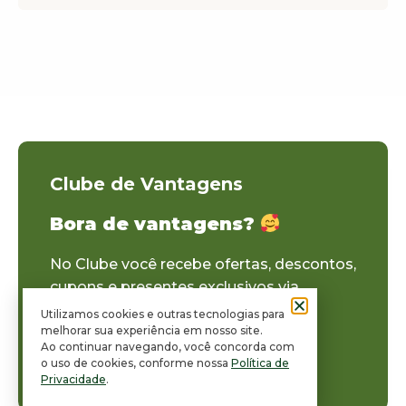
Clube de Vantagens
Bora de vantagens?
No Clube você recebe ofertas, descontos,
cupons e presentes exclusivos via
Whatsapp ou Instagram!
Utilizamos cookies e outras tecnologias para
melhorar sua experiência em nosso site.
Ao continuar navegando, você concorda com
Se inscrever no Clube
o uso de cookies, conforme nossa
Política de
Privacidade
.