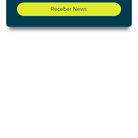
Receber News
Shopping Cerrado
Início
Acontece
Gastronomia
Lojas
Lazer e Serviços
Notícias