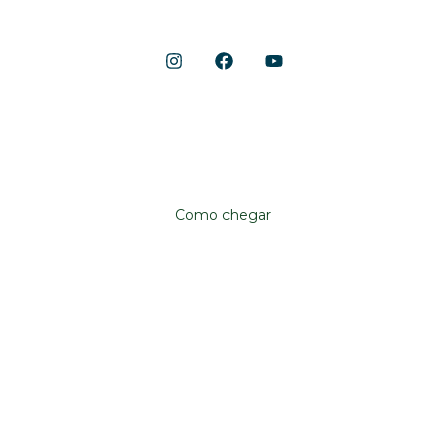
Shopping Cerrado
Localização
Avenida Anhanguera, 10.790
Aeroviário, Goiânia – GO, 74435-090
Como chegar
Institucional
Shopping Cerrado
Fale conosco
Trabalhe conosco
Já sou lojista
Quero ser lojista
Política de privacidade