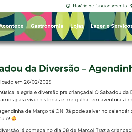
Horário de funcionamento
Acontece
Gastronomia
Lojas
Lazer e Serviço
adou da Diversão – Agendin
licado em 26/02/2025
úsica, alegria e diversão pra criançada! O Sabadou da D
amos para viver histórias e mergulhar em aventuras incrív
gendinha de Março tá ON! Já pode salvar no calendári
culo!
iversão já começa no dia 08 de Março! Traz a criançad