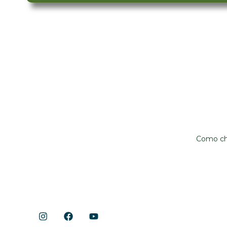
Shopping Cerrado
Locali
Início
Avenida A
Aeroviário
Acontece
Gastronomia
Como c
Lojas
Lazer e Serviços
Notícias
Instit
Shopping 
Shopping Cerrado
Fale cono
Trabalhe 
Já sou loji