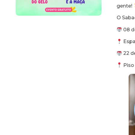
gente!
O Saba
08 d
Espaç
22 d
Piso 