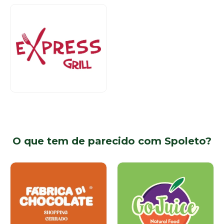
Alimentação
Piso 1
O que tem de parecido com Spoleto?
Alimentação
Alimentação
Piso 1
Térreo