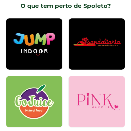
O que tem perto de Spoleto?
Calçados
Entretenimento e
Piso 1
Lazer
Piso 1
Alimentação
Beleza e
Piso 1
Cosméticos
Piso 1