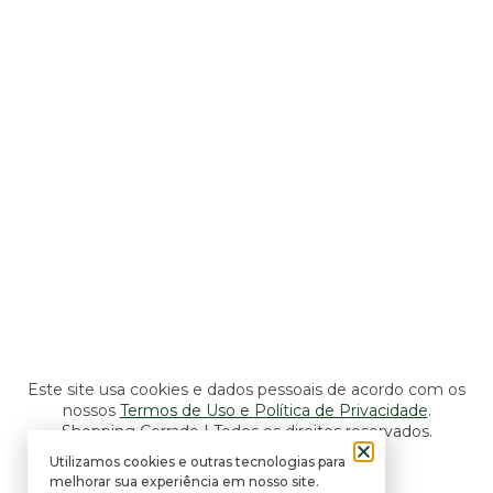
Shopping
Seg a Sáb: 10h às 22h
Dom: 11h às 22h
Lojas, Lazer e Serviços
Seg a Sáb: 10h às 22h
Dom: 14h às 20h
Alimentação e Entretenimento
Seg a Sáb: 10h às 22h
Dom: 11h às 22h
Este site usa cookies e dados pessoais de acordo com os
nossos
Termos de Uso e Política de Privacidade
.
Shopping Cerrado | Todos os direitos reservados.
Utilizamos cookies e outras tecnologias para
Desenvolvido por Gitly.
melhorar sua experiência em nosso site.