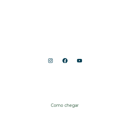
Acontece
Gastronomia
Lojas
Lazer e Serviços
Notícias
Shopping Cerrado
Localização
Avenida Anhanguera, 10.790
Aeroviário, Goiânia – GO, 74435-090
Como chegar
Institucional