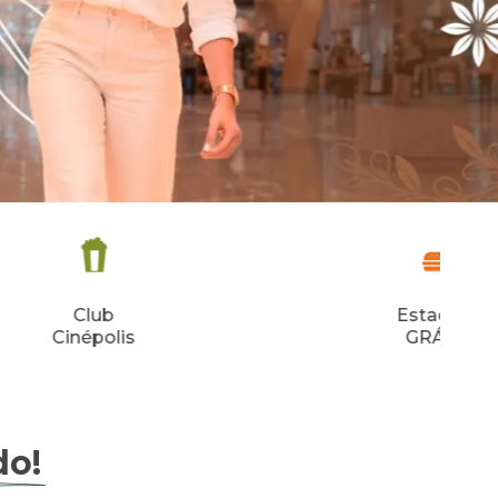
Estacione
GRÁTIS!
do!