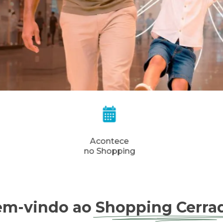
Acontece
Club
no Shopping
Cinépolis
em-vindo ao
Shopping Cerra