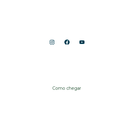
Lazer e Serviços
Notícias
Shopping Cerrado
Localização
Avenida Anhanguera, 10.790
Aeroviário, Goiânia – GO, 74435-090
Como chegar
Institucional
Shopping Cerrado
Fale conosco
Trabalhe conosco