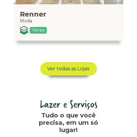
Renner
M
Moda
Ele
Térreo
Ver todas as Lojas
Lazer e Serviços
Tudo o que você
precisa, em um só
lugar!