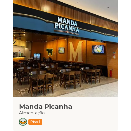
Manda Picanha
M
Alimentação
Ali
Piso 1