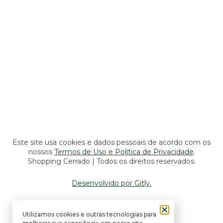
Lojas, Lazer e Serviços
Seg a Sáb: 10h às 22h
Dom: 14h às 20h
Alimentação e Entretenimento
Seg a Sáb: 10h às 22h
Dom: 11h às 22h
Este site usa cookies e dados pessoais de acordo com os
nossos
Termos de Uso e Política de Privacidade
.
Shopping Cerrado | Todos os direitos reservados.
Desenvolvido por Gitly.
Utilizamos cookies e outras tecnologias para