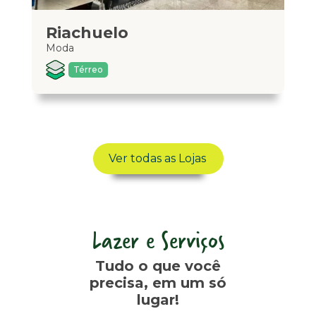
Riachuelo
C
Moda
Mo
Térreo
Ver todas as Lojas
Lazer e Serviços
Tudo o que você
precisa, em um só
lugar!