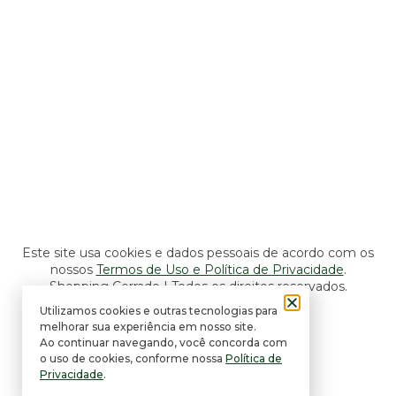
Lojas, Lazer e Serviços
Seg a Sáb: 10h às 22h
Dom: 14h às 20h
Alimentação e Entretenimento
Seg a Sáb: 10h às 22h
Dom: 11h às 22h
Este site usa cookies e dados pessoais de acordo com os
nossos
Termos de Uso e Política de Privacidade
.
Shopping Cerrado | Todos os direitos reservados.
Utilizamos cookies e outras tecnologias para
Desenvolvido por Gitly.
melhorar sua experiência em nosso site.
Ao continuar navegando, você concorda com
o uso de cookies, conforme nossa
Política de
Privacidade
.