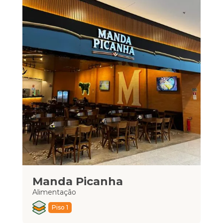
Manda Picanha
S
Alimentação
Ali
Piso 1