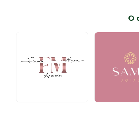
O 
Bijuterias e Acessórios
Semijoias
Térreo
Térreo