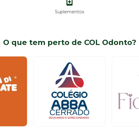
Suplementos
O que tem perto de COL Odonto?
Instituição de Ensino
Bijuteria
Térreo
Tér