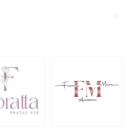
Bijuterias e Acessórios
s e Acessórios
Térreo
reo