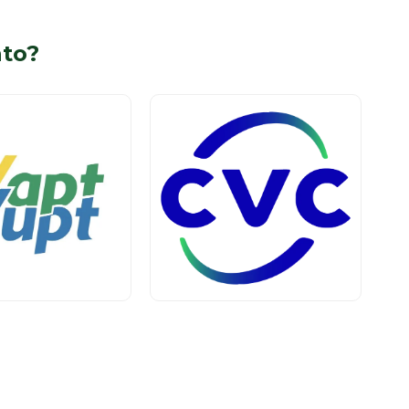
to?
Agência de Turismo
 1
Piso 1